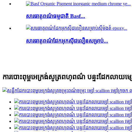
សារធាតុពណ៌ធម្មជាតិ Basf...
សារធាតុពណ៌ដែកអុកស៊ីដលឿនសម្រាប់...
ការបោះពុម្ពអេក្រង់សូត្រពហុពណ៌ បន្ទះដែកលាយម្ស