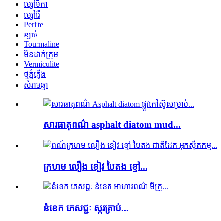
ម្សៅមីកា
ម្សៅរ៉ែ
Perlite
ខ្សាច់
Tourmaline
មិន​ដាក់​ក្រុម
Vermiculite
ថ្មភ្នំភ្លើង
សំរាមឆ្មា
សារធាតុពណ៌ asphalt diatom mud...
ក្រហម លឿង ខៀវ បៃតង ខ្មៅ...
នំខេក ភេសជ្ជៈ ស្ករគ្រាប់...