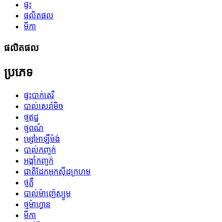
ផ្ទះ
ផលិតផល
មីកា
ផលិតផល
ប្រភេទ
ផ្ទះបាក់តេរី
បាល់សេរ៉ាមិច
ថ្មឥដ្ឋ
ថ្មពណ៌
ម្សៅអាឡឺម៉ង់
បាល់កញ្ចក់
អង្កាំកញ្ចក់
ជាតិដែកអុកស៊ីដក្រហម
ថ្មភ្លឺ
បាល់ម៉ាញ៉េស្យូម
ថ្មម៉ាហ្វាន
មីកា