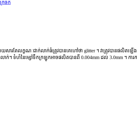
 ម្សៅ, ដោយសារតែលក្ខណៈជាក់លាក់ធំត្រូវបានគេហៅថា glitter ។ វាត្រូវបានផល
ក់លាក់។ ទំហំនៃម្សៅទឹកក្រឡុកអាចផលិតបានពី 0.004mm ដល់ 3.0mm ។ ការការព