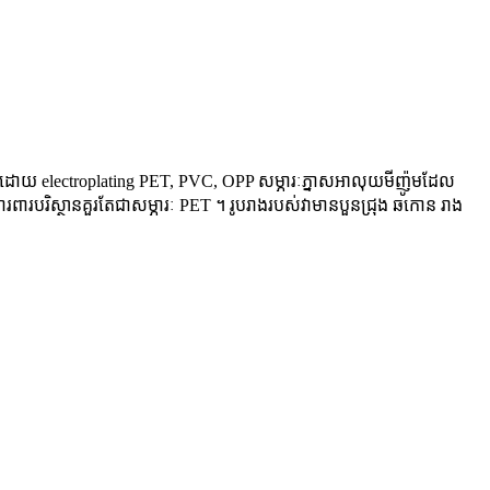
ិតឡើងដោយ electroplating PET, PVC, OPP សម្ភារៈភ្នាសអាលុយមីញ៉ូមដែល
ារបរិស្ថានគួរតែជាសម្ភារៈ PET ។ រូបរាងរបស់វាមានបួនជ្រុង ឆកោន រាង