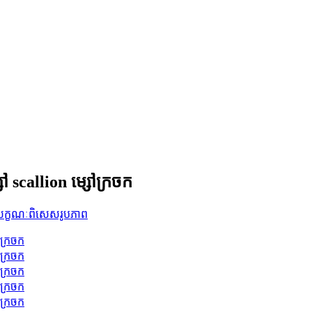
ៅ scallion ម្សៅក្រចក