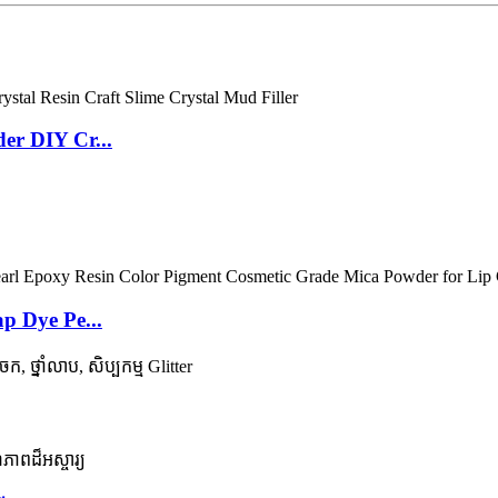
r DIY Cr...
p Dye Pe...