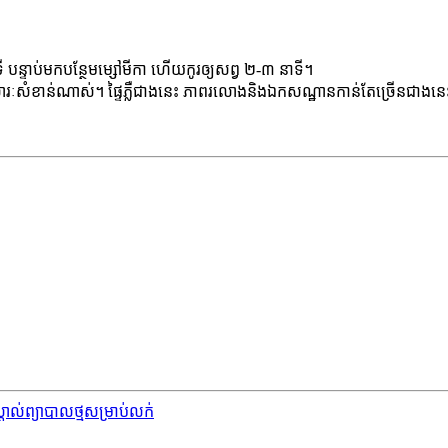
ាទី បន្ទាប់មកបន្ថែមម្សៅមីកា ហើយកូរឲ្យសព្វ ២-៣ នាទី។
សំខាន់ណាស់។ ផ្ទៃ​ភ្លឺ​ជាង​នេះ ភាព​រលោង​និង​ឯកសណ្ឋាន​កាន់​តែ​ច្រើន​ជាង​នេះ 
ីស្តាល់ព្យាបាលថ្មសម្រាប់លក់