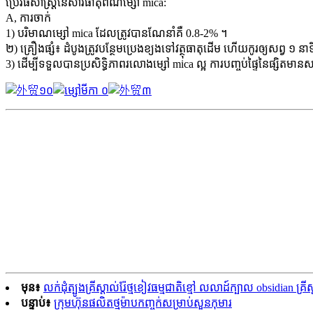
ប្រើវិធីសាស្រ្តនៃសារធាតុពណ៌ម្សៅ mica:
A, ការចាក់
1) បរិមាណម្សៅ mica ដែលត្រូវបានណែនាំគឺ 0.8-2% ។
២) គ្រឿងផ្សំ៖ ដំបូងត្រូវបន្ថែមប្រេងខ្យងទៅវត្ថុធាតុដើម ហើយកូរឲ្យសព្វ ១ ន
3) ដើម្បីទទួលបានប្រសិទ្ធិភាពរលោងម្សៅ mica ល្អ ការបញ្ចប់ផ្ទៃនៃផ្សិតមានសារៈ
មុន៖
លក់ដុំត្បូងគ្រីស្តាល់រ៉ែថ្មខៀវធម្មជាតិខ្មៅ លលាដ៍ក្បាល obsidian គ្រ
បន្ទាប់៖
ក្រុមហ៊ុនផលិតថ្មម៉ាបកញ្ចក់សម្រាប់សួនកុមារ