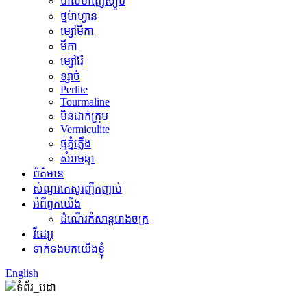
បាល់ម៉ាញ៉េស្យូម
ថ្មម៉ាហ្វាន
ម្សៅមីកា
មីកា
ម្សៅរ៉ែ
ខ្សាច់
Perlite
Tourmaline
មិន​ដាក់​ក្រុម
Vermiculite
ថ្មភ្នំភ្លើង
សំរាមឆ្មា
ព័ត៌មាន
សំណួរគេសួរញឹកញាប់
អំពីពួកយើង
ដំណើរកំសាន្តរោងចក្រ
វីដេអូ
ទាក់ទងមកយើងខ្ញុំ
English