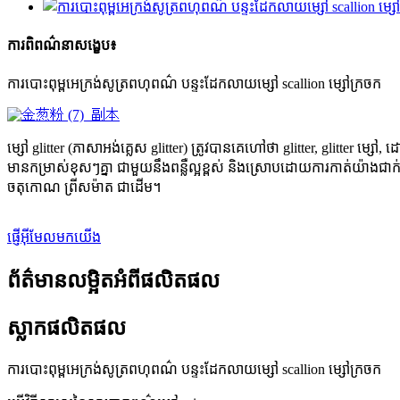
ការពិពណ៌នាសង្ខេប៖
ការបោះពុម្ពអេក្រង់សូត្រពហុពណ៌ បន្ទះដែកលាយម្សៅ scallion ម្សៅក្រចក
ម្សៅ glitter (ភាសាអង់គ្លេស glitter) ត្រូវបានគេហៅថា glitter, glitter
មានកម្រាស់ខុសៗគ្នា ជាមួយនឹងពន្លឺល្អខ្ពស់ និងស្រោបដោយការកាត់យ៉ាងជា
ចតុកោណ ព្រីសម៉ាត ជាដើម។
ផ្ញើអ៊ីមែលមកយើង
ព័ត៌មានលម្អិតអំពីផលិតផល
ស្លាកផលិតផល
ការបោះពុម្ពអេក្រង់សូត្រពហុពណ៌ បន្ទះដែកលាយម្សៅ scallion ម្សៅក្រចក