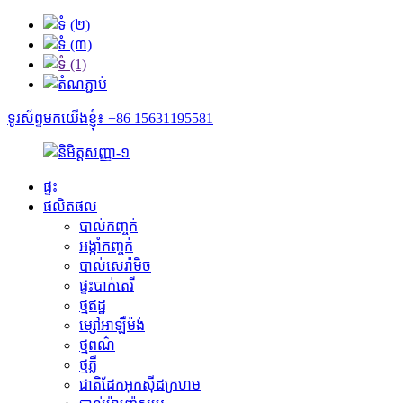
ទូរស័ព្ទមកយើងខ្ញុំ៖ +86 15631195581
ផ្ទះ
ផលិតផល
បាល់កញ្ចក់
អង្កាំកញ្ចក់
បាល់សេរ៉ាមិច
ផ្ទះបាក់តេរី
ថ្មឥដ្ឋ
ម្សៅអាឡឺម៉ង់
ថ្មពណ៌
ថ្មភ្លឺ
ជាតិដែកអុកស៊ីដក្រហម