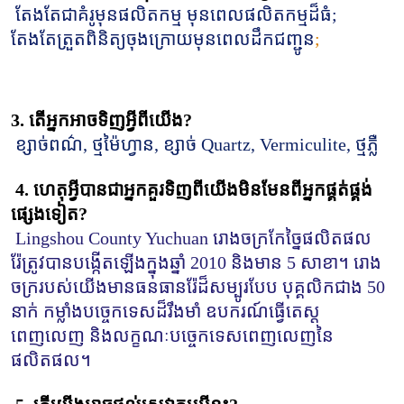
តែងតែជាគំរូមុនផលិតកម្ម មុនពេលផលិតកម្មដ៏ធំ;
តែងតែត្រួតពិនិត្យចុងក្រោយមុនពេលដឹកជញ្ជូន
;
3. តើអ្នកអាចទិញអ្វីពីយើង?
ខ្សាច់ពណ៌, ថ្មម៉ៃហ្វាន, ខ្សាច់ Quartz, Vermiculite, ថ្មភ្លឺ
4. ហេតុអ្វីបានជាអ្នកគួរទិញពីយើងមិនមែនពីអ្នកផ្គត់ផ្គង់
ផ្សេងទៀត?
Lingshou County Yuchuan រោងចក្រកែច្នៃផលិតផល
រ៉ែត្រូវបានបង្កើតឡើងក្នុងឆ្នាំ 2010 និងមាន 5 សាខា។ រោង
ចក្ររបស់យើងមានធនធានរ៉ែដ៏សម្បូរបែប បុគ្គលិកជាង 50 
នាក់ កម្លាំងបច្ចេកទេសដ៏រឹងមាំ ឧបករណ៍ធ្វើតេស្ត
ពេញលេញ និងលក្ខណៈបច្ចេកទេសពេញលេញនៃ
ផលិតផល។