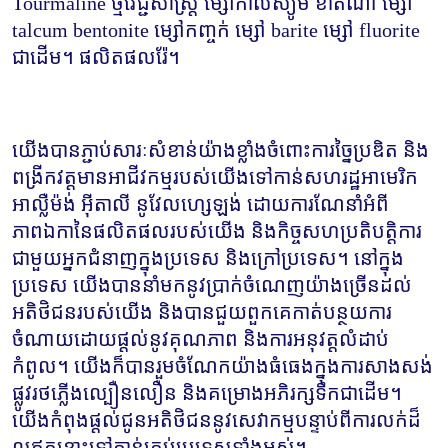
Tourmaline ថ្មវេជ្ជសាស្ត្រ ម្សៅកាល់ស្យូម ខាត់ណា ម្សៅ 
talcum bentonite ម្សៅកញ្ចក់ ម្សៅ barite ម្សៅ fluorite 
ជាដើម។ ផលិតផលរ៉ែ។
យើងបានភ្ជាប់សារៈសំខាន់យ៉ាងខ្លាំងចំពោះការច្នៃប្រឌិត និង
ពង្រីកវត្តមានអាជីវកម្មរបស់យើងទៅកាន់សហរដ្ឋអាមេរិក 
អាល្លឺម៉ង់ អ៊ីតាលី នូវែលហ្សេឡង់ ដោយការណែនាំអំពី
ភាពឯកានៃផលិតផលរបស់យើង និងកិច្ចសហប្រតិបត្តិការ
ជាមួយអ្នកជំនាញក្នុងប្រទេស និងក្រៅប្រទេស។ នៅក្នុង
ប្រទេស យើងបាននាំមកនូវប្រាក់ចំណេញយ៉ាងច្រើនដល់
អតិថិជនរបស់យើង និងបានជួយពួកគេកាត់បន្ថយការ
ចំណាយដោយផ្តល់នូវគុណភាព និងការអនុវត្តលំដាប់
កំពូល។ យើងក៏បានរួមចំណែកយ៉ាងធំធេងក្នុងការសាងសង់ 
ផ្លូវរថភ្លើងល្បឿនលឿន និងគម្រោងអភិរក្សទឹកជាដើម។ 
យើងកំពុងផ្តល់ជូនអតិថិជននូវសេវាកម្មបន្ទាប់ពីការលក់ដ៏
ល្អឥតខ្ចោះទៅកាន់គ្រប់ប្រទេសទាំងអស់។