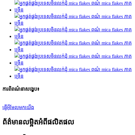
ការពិពណ៌នាសង្ខេប៖
ផ្ញើអ៊ីមែលមកយើង
ព័ត៌មានលម្អិតអំពីផលិតផល