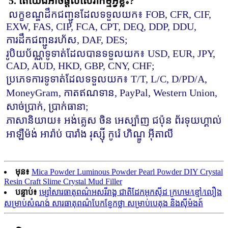
5. តើយើងអាចផ្តល់សេវាកម្មអ្វីខ្លះ?
លក្ខខណ្ឌដឹកជញ្ជូនដែលទទួលយក៖ FOB, CFR, CIF, 
EXW, FAS, CIP, FCA, CPT, DEQ, DDP, DDU, 
ការដឹកជញ្ជូនរហ័ស, DAF, DES;
រូបិយប័ណ្ណទូទាត់ដែលបានទទួលយក៖ USD, EUR, JPY, 
CAD, AUD, HKD, GBP, CNY, CHF;
ប្រភេទការទូទាត់ដែលទទួលយក៖ T/T, L/C, D/PD/A, 
MoneyGram, កាតឥណទាន, PayPal, Western Union, 
សាច់ប្រាក់, ប្រាក់ធានា;
ភាសានិយាយ៖ អង់គ្លេស ចិន អេស្ប៉ាញ ជប៉ុន ព័រទុយហ្គាល់ 
អាឡឺម៉ង់ អារ៉ាប់ បារាំង រុស្ស៊ី កូរ៉េ ហិណ្ឌូ អ៊ីតាលី
មុន៖
Mica Powder Luminous Powder Pearl Powder DIY Crystal
Resin Craft Slime Crystal Mud Filler
បន្ទាប់៖
ម្សៅសារធាតុពណ៌អសរីរាង្គ ជាតិដែកអុកស៊ីដ ក្រហម/ខ្មៅ/លឿង
សម្រាប់សំណង់ សារធាតុពណ៌បែកខ្ញែកថ្លា សម្រាប់បេតុង និងស៊ីម៉ងត៍