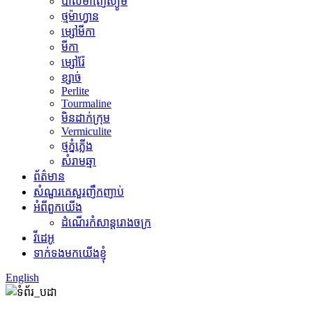
បាល់ម៉ាញ៉េស្យូម
ថ្មម៉ាហ្វាន
ម្សៅមីកា
មីកា
ម្សៅរ៉ែ
ខ្សាច់
Perlite
Tourmaline
មិន​ដាក់​ក្រុម
Vermiculite
ថ្មភ្នំភ្លើង
សំរាមឆ្មា
ព័ត៌មាន
សំណួរគេសួរញឹកញាប់
អំពីពួកយើង
ដំណើរកំសាន្តរោងចក្រ
វីដេអូ
ទាក់ទងមកយើងខ្ញុំ
English