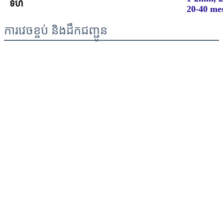
ទំហំ
20-40 me
ការវេចខ្ចប់ និងដឹកជញ្ជូន