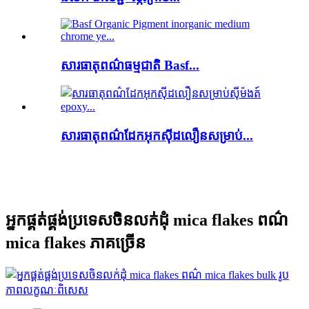
សារធាតុពណ៌ធម្មជាតិ Basf...
សារធាតុពណ៌ដែកអុកស៊ីដលឿនសម្រាប់...
អ្នកផ្គត់ផ្គង់ប្រទេសចិនលក់ដុំ mica flakes ពណ៌
mica flakes ភាគច្រើន