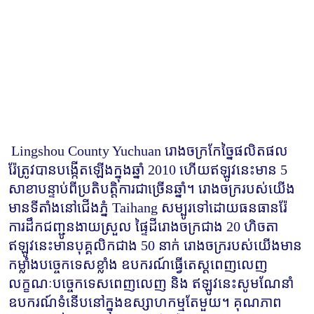
Lingshou County Yuchuan រោងចក្រកែច្នៃផលិតផល
រ៉ែត្រូវបានបង្កើតឡើងក្នុងឆ្នាំ 2010 ហើយឥឡូវនេះមាន 5 
សាខាបន្ទាប់ពីប្រតិបត្តិការជាច្រើនឆ្នាំ។ រោងចក្ររបស់យើង
មានទីតាំងនៅជើងភ្នំ Taihang សម្បូរទៅដោយធនធានរ៉ែ 
ការដឹកជញ្ជូនងាយស្រួល ផ្ទៃដីរោងចក្រជាង 20 ហិចតា 
ឥឡូវនេះមានបុគ្គលិកជាង 50 នាក់ រោងចក្ររបស់យើងមាន
កម្លាំងបច្ចេកទេសខ្លាំង ឧបករណ៍ធ្វើតេស្តពេញលេញ 
លក្ខណៈបច្ចេកទេសពេញលេញ និង ឥឡូវនេះសូមណែនាំ
ឧបករណ៍ទំនើបនៅក្នុងឧស្សាហកម្មតែមួយ។ គុណភាព