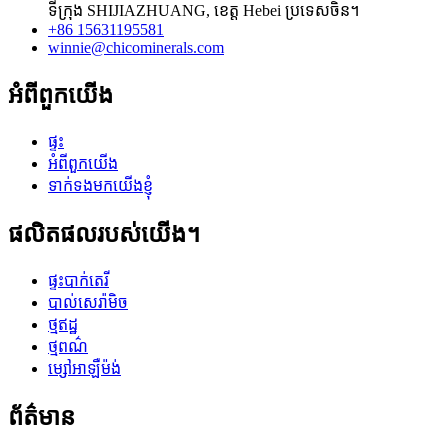
ទីក្រុង SHIJIAZHUANG, ខេត្ត Hebei ប្រទេសចិន។
+86 15631195581
winnie@chicominerals.com
អំពីពួកយើង
ផ្ទះ
អំពីពួកយើង
ទាក់ទងមកយើងខ្ញុំ
ផលិតផលរបស់យើង។
ផ្ទះបាក់តេរី
បាល់សេរ៉ាមិច
ថ្មឥដ្ឋ
ថ្មពណ៌
ម្សៅអាឡឺម៉ង់
ព័ត៌មាន