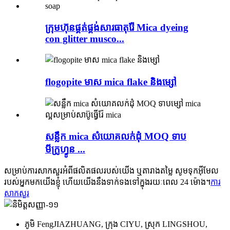
ក្រុមហ៊ុនផ្គត់ផ្គង់សារធាតុរ៉ែ Mica dyeing
con glitter musco...
flogopite មាស mica flake និងម្សៅ
សន្លឹក mica សំយោគលក់ដុំ MOQ ទាប
មីក្រូហ្វូន ...
សម្រាប់ការសាកសួរអំពីផលិតផលរបស់យើង ឬតារាងតម្លៃ សូមទុកអ៊ីមែល
របស់អ្នកមកយើងខ្ញុំ ហើយយើងនឹងទាក់ទងទៅក្នុងរយៈពេល 24 ម៉ោង។
ការ
សាកសួរ
ភូមិ FengJIAZHUANG, ក្រុង CIYU, ស្រុក LINGSHOU,