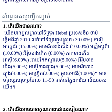
សំណួរគេសួរញឹកញាប់
1. តើយើងជានរណា?
យើងមានមូលដ្ឋាននៅទីក្រុង Hebei ប្រទេសចិន ចាប់
ផ្តើមពីឆ្នាំ 2010 លក់ទៅទីផ្សារក្នុងស្រុក (30.00%) អាស៊ី
អាគ្នេយ៍ (15.00%) អាមេរិកខាងជើង (10.00%) មជ្ឈិមបូព៌ា 
(10.00%) អឺរ៉ុបខាងកើត (8.00%) ភាគខាងកើត 
អាស៊ី(6.00%) អាមេរិកកណ្តាល(5.00%) អឺរ៉ុបខាង
ជើង(5.00%) អាស៊ីខាងត្បូង(5.00%) អាមេរិកខាង
ត្បូង(3.00%) អាហ្វ្រិក(2.00%) អូសេអានី(1.00%)។ មាន
មនុស្សសរុបប្រហែល 11-50 នាក់នៅក្នុងការិយាល័យរបស់
យើង។
2. តើយើងអាចធានាគុណភាពដោយរបៀបណា?