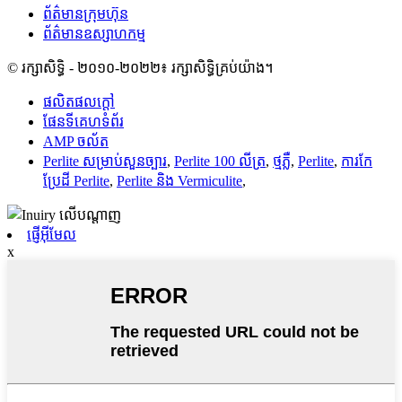
ព័ត៌មានក្រុមហ៊ុន
ព័ត៌មានឧស្សាហកម្ម
© រក្សាសិទ្ធិ - ២០១០-២០២២៖ រក្សាសិទ្ធិគ្រប់យ៉ាង។
ផលិតផលក្តៅ
ផែនទីគេហទំព័រ
AMP ចល័ត
Perlite សម្រាប់សួនច្បារ
,
Perlite 100 លីត្រ
,
ថ្មភ្លឺ
,
Perlite
,
ការកែ
ប្រែដី Perlite
,
Perlite និង Vermiculite
,
ផ្ញើអ៊ីមែល
x