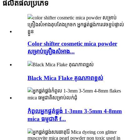
ផលិតផល
ប្រភេទ
Color shifter cosmetic mica powder
សម្រាប់គ្រឿងសំអាង...
Black Mica Flake គុណភាពខ្ពស់
កំពូលអ្នកផ្គត់ផ្គង់ 1-3mm 3-5mm 4-8mm
mica ធម្មជាតិ f...