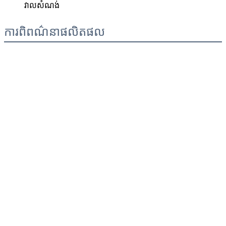
វាលសំណង់
ការពិពណ៌នាផលិតផល