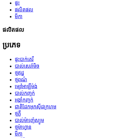
ផ្ទះ
ផលិតផល
មីកា
ផលិតផល
ប្រភេទ
ផ្ទះបាក់តេរី
បាល់សេរ៉ាមិច
ថ្មឥដ្ឋ
ថ្មពណ៌
ម្សៅអាឡឺម៉ង់
បាល់កញ្ចក់
អង្កាំកញ្ចក់
ជាតិដែកអុកស៊ីដក្រហម
ថ្មភ្លឺ
បាល់ម៉ាញ៉េស្យូម
ថ្មម៉ាហ្វាន
មីកា