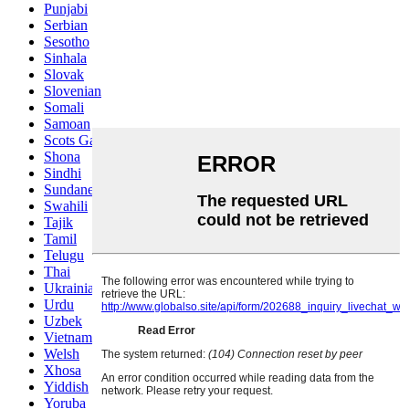
Punjabi
Serbian
Sesotho
Sinhala
Slovak
Slovenian
Somali
Samoan
Scots Gaelic
Shona
Sindhi
Sundanese
Swahili
Tajik
Tamil
Telugu
Thai
Ukrainian
Urdu
Uzbek
Vietnamese
Welsh
Xhosa
Yiddish
Yoruba