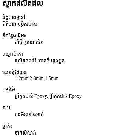
ស្លាកផលិតផល
ទិដ្ឋភាពទូទៅ
ព័ត៌មានលម្អិតរហ័ស
ទីកន្លែងដើម៖
ហឺប៉ី ប្រទេសចិន
ឈ្មោះម៉ាក៖
ផលិតផលរ៉ែ ខោនធី យូឈួន
លេខ​ម៉ូដែល៖
1-2mm 2-3mm 4-5mm
កម្មវិធី៖
ថ្នាំកូតជាន់ Epoxy, ថ្នាំកូតជាន់ Epoxy
រាង៖
រាងមិនទៀងទាត់
ថ្នាក់៖
ថ្នាក់សំណង់