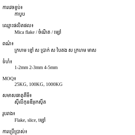
ការវេចខ្ចប់៖
កាបូប
ឈ្មោះផលិតផល៖
Mica flake / ចំណិត / ម្សៅ
ពណ៌៖
ក្រហម ខ្មៅ ស ប្រាក់ ស បៃតង ស ក្រហម មាស
ទំហំ៖
1-2mm 2-3mm 4-5mm
MOQ៖
25KG, 100KG, 1000KG
សមាសធាតុគីមី៖
ស៊ីលីកុនឌីអុកស៊ីត
រូបរាង៖
Flake, slice, ម្សៅ
ការប្រើប្រាស់៖