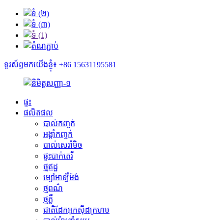
ទូរស័ព្ទមកយើងខ្ញុំ៖ +86 15631195581
ផ្ទះ
ផលិតផល
បាល់កញ្ចក់
អង្កាំកញ្ចក់
បាល់សេរ៉ាមិច
ផ្ទះបាក់តេរី
ថ្មឥដ្ឋ
ម្សៅអាឡឺម៉ង់
ថ្មពណ៌
ថ្មភ្លឺ
ជាតិដែកអុកស៊ីដក្រហម