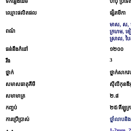
ទីកន្លែងដើម
ហឺប៉ី ប្រទ
ឈ្មោះផលិតផល
ផ្សិតមីកា
មាស, ស, ខ្
ពណ៌
ក្រហម, ខៀ
ស្រាល, ប
ធន់នឹងកំដៅ
១២០០
3
រឹង
ថ្នាក់
ថ្នាក់សាកវប
សមាសធាតុគីមី
ស៊ីលីកុនឌី
សមាមាត្រ
២.៨
កញ្ចប់
២៥/គីឡូក្
ការប្រើប្រាស់
ថ្នាំលាបនិង
1-2mm, 2