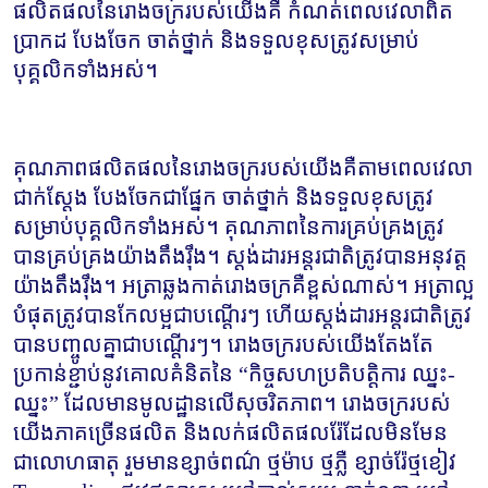
ផលិតផលនៃរោងចក្ររបស់យើងគឺ កំណត់ពេលវេលាពិត
ប្រាកដ បែងចែក ចាត់ថ្នាក់ និងទទួលខុសត្រូវសម្រាប់
បុគ្គលិកទាំងអស់។
គុណភាពផលិតផលនៃរោងចក្ររបស់យើងគឺតាមពេលវេលា
ជាក់ស្តែង បែងចែកជាផ្នែក ចាត់ថ្នាក់ និងទទួលខុសត្រូវ
សម្រាប់បុគ្គលិកទាំងអស់។ គុណភាពនៃការគ្រប់គ្រងត្រូវ
បានគ្រប់គ្រងយ៉ាងតឹងរ៉ឹង។ ស្តង់ដារអន្តរជាតិត្រូវបានអនុវត្ត
យ៉ាងតឹងរ៉ឹង។ អត្រាឆ្លងកាត់រោងចក្រគឺខ្ពស់ណាស់។ អត្រាល្អ
បំផុតត្រូវបានកែលម្អជាបណ្តើរៗ ហើយស្តង់ដារអន្តរជាតិត្រូវ
បានបញ្ចូលគ្នាជាបណ្តើរៗ។ រោងចក្ររបស់យើងតែងតែ
ប្រកាន់ខ្ជាប់នូវគោលគំនិតនៃ “កិច្ចសហប្រតិបត្តិការ ឈ្នះ-
ឈ្នះ” ដែលមានមូលដ្ឋានលើសុចរិតភាព។ រោងចក្ររបស់
យើងភាគច្រើនផលិត និងលក់ផលិតផលរ៉ែដែលមិនមែន
ជាលោហធាតុ រួមមានខ្សាច់ពណ៌ ថ្មម៉ាប ថ្មភ្លឺ ខ្សាច់រ៉ែថ្មខៀវ 